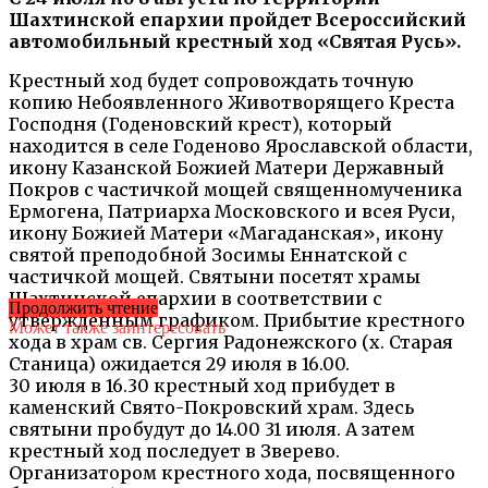
Шахтинской епархии пройдет Всероссийский
автомобильный крестный ход «Святая Русь».
Крестный ход будет сопровождать точную
копию Небоявленного Животворящего Креста
Господня (Годеновский крест), который
находится в селе Годеново Ярославской области,
икону Казанской Божией Матери Державный
Покров с частичкой мощей священномученика
Ермогена, Патриарха Московского и всея Руси,
икону Божией Матери «Магаданская», икону
святой преподобной Зосимы Еннатской с
частичкой мощей. Святыни посетят храмы
Шахтинской епархии в соответствии с
Продолжить чтение
утвержденным графиком. Прибытие крестного
Может также заинтересовать
хода в храм св. Сергия Радонежского (х. Старая
Станица) ожидается 29 июля в 16.00.
30 июля в 16.30 крестный ход прибудет в
каменский Свято-Покровский храм. Здесь
святыни пробудут до 14.00 31 июля. А затем
крестный ход последует в Зверево.
Организатором крестного хода, посвященного