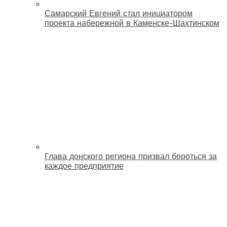
Самарский Евгений стал инициатором
проекта набережной в Каменске-Шахтинском
Глава донского региона призвал бороться за
каждое предприятие