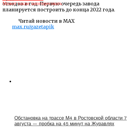
отходов в год. Первую очередь завода
Может также заинтересовать
планируется построить до конца 2022 года.
Читай новости в MAX
max.ru/gazetapik
Обстановка на трассе М4 в Ростовской области 7
августа — пробка на 45 минут на Журавлях