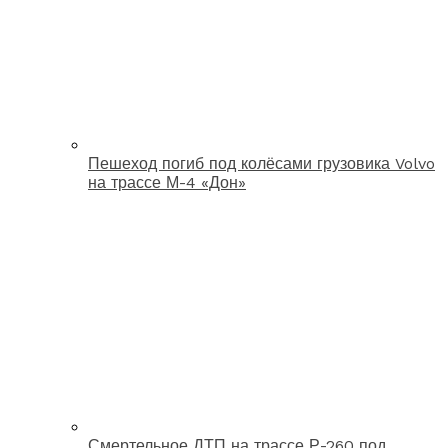
Пешеход погиб под колёсами грузовика Volvo
на трассе М-4 «Дон»
Смертельное ДТП на трассе Р-260 под