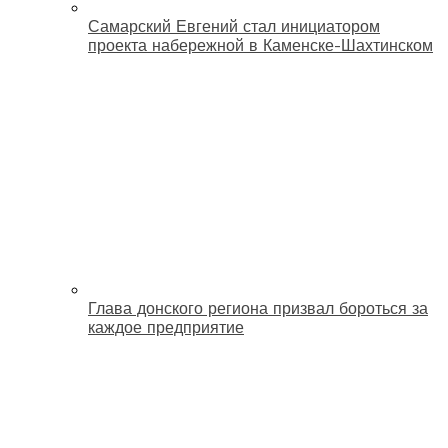
Самарский Евгений стал инициатором
проекта набережной в Каменске-Шахтинском
Глава донского региона призвал бороться за
каждое предприятие