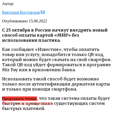
Автор:
Виктория Костовская
Опубликовано
15.06.2022
С 25 октября в России начнут внедрять новый
способ оплаты картой «МИР» без
использования пластика.
Как сообщают «Известия», чтобы оплатить
товар или услугу, понадобится только QR-код,
который можно будет скачать на свой смартфон.
Такой QR-код уйдет формироваться в программе
Mir Pay или в приложении банка.
Использовать такой способ будет возможно
только после аутентификации держателя карты
и только при помощи смартфона.
Предполагается, что такая система оплаты будет
Продолжить чтение
быстрее и проще ныне существующих систем
Может также заинтересовать
быстрых платежей.