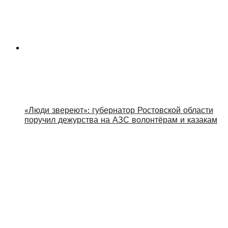
«Люди звереют»: губернатор Ростовской области
поручил дежурства на АЗС волонтёрам и казакам