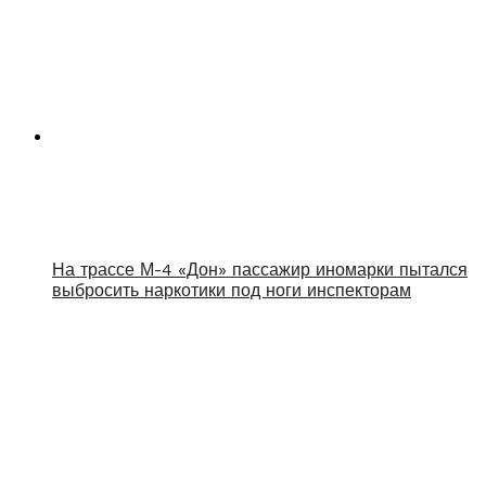
На трассе М-4 «Дон» пассажир иномарки пытался
выбросить наркотики под ноги инспекторам