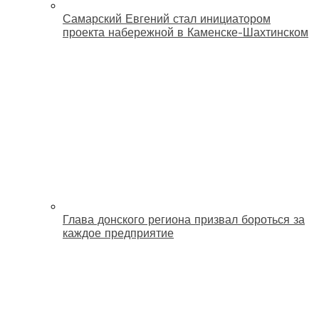
Самарский Евгений стал инициатором
проекта набережной в Каменске-Шахтинском
Глава донского региона призвал бороться за
каждое предприятие