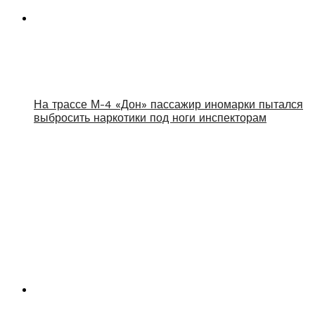
На трассе М-4 «Дон» пассажир иномарки пытался
выбросить наркотики под ноги инспекторам