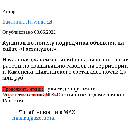
Автор:
Валентина Лагутина
Опубликовано
08.06.2022
Аукцион по поиску подрядчика объявлен на
сайте «Госзакупок».
Начальная (максимальная) цена на выполнение
работы по скашиванию газонов на территории
г. Каменска-Шахтинского составляет почти 1,5
млн руб.
Заказчиком выступает департамент
Продолжить чтение
строительства ЖКХ. Окончание подачи заявок –
Может также заинтересовать
14 июня.
Читай новости в MAX
max.ru/gazetapik