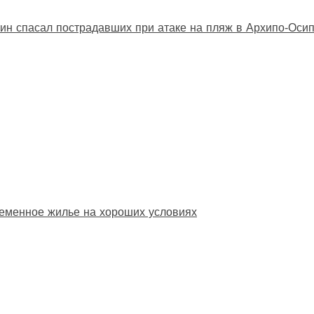
ин спасал пострадавших при атаке на пляж в Архипо‑Оси
еменное жилье на хороших условиях