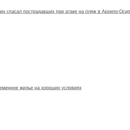
ин спасал пострадавших при атаке на пляж в Архипо‑Оси
еменное жилье на хороших условиях