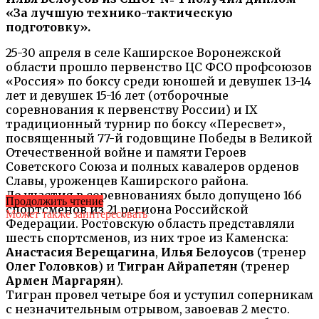
«За лучшую технико-тактическую
подготовку».
25-30 апреля в селе Каширское Воронежской
области прошло первенство ЦС ФСО профсоюзов
«Россия» по боксу среди юношей и девушек 13-14
лет и девушек 15-16 лет (отборочные
соревнования к первенству России) и IX
традиционный турнир по боксу «Пересвет»,
посвященный 77-й годовщине Победы в Великой
Отечественной войне и памяти Героев
Советского Союза и полных кавалеров орденов
Славы, уроженцев Каширского района.
До участия в соревнованиях было допущено 166
Продолжить чтение
спортсменов из 21 региона Российской
Может также заинтересовать
Федерации. Ростовскую область представляли
шесть спортсменов, из них трое из Каменска:
Анастасия Верещагина
,
Илья Белоусов
(тренер
Олег Головков
) и
Тигран Айрапетян
(тренер
Армен Маргарян
).
Тигран провел четыре боя и уступил соперникам
с незначительным отрывом, завоевав 2 место.