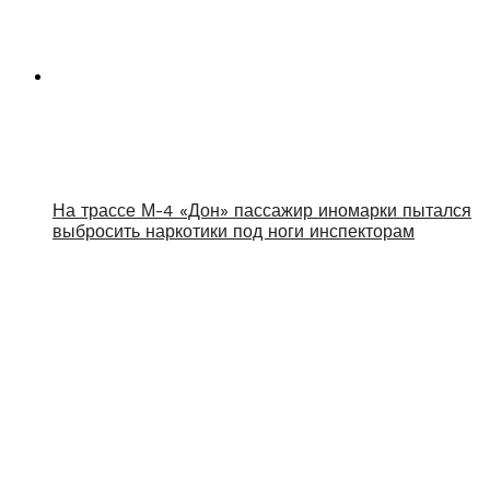
На трассе М-4 «Дон» пассажир иномарки пытался
выбросить наркотики под ноги инспекторам