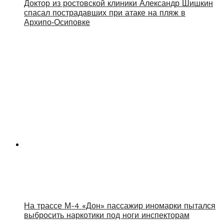
Доктор из ростовской клиники Александр Шишкин
спасал пострадавших при атаке на пляж в
Архипо‑Осиповке
На трассе М-4 «Дон» пассажир иномарки пытался
выбросить наркотики под ноги инспекторам