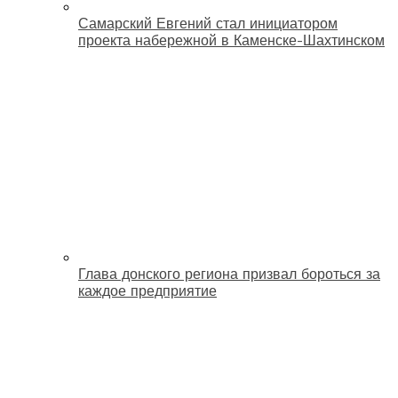
Самарский Евгений стал инициатором
проекта набережной в Каменске-Шахтинском
Глава донского региона призвал бороться за
каждое предприятие