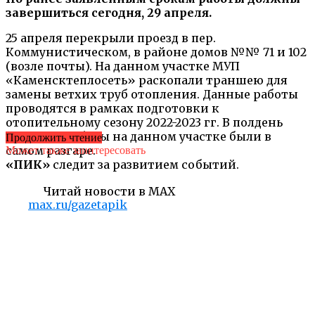
завершиться сегодня, 29 апреля.
25 апреля перекрыли проезд в пер.
Коммунистическом, в районе домов №№ 71 и 102
(возле почты). На данном участке МУП
«Каменсктеплосеть» раскопали траншею для
замены ветхих труб отопления. Данные работы
проводятся в рамках подготовки к
отопительному сезону 2022-2023 гг. В полдень
пятницы работы на данном участке были в
Продолжить чтение
самом разгаре.
Может также заинтересовать
«ПИК»
следит за развитием событий.
Читай новости в MAX
max.ru/gazetapik