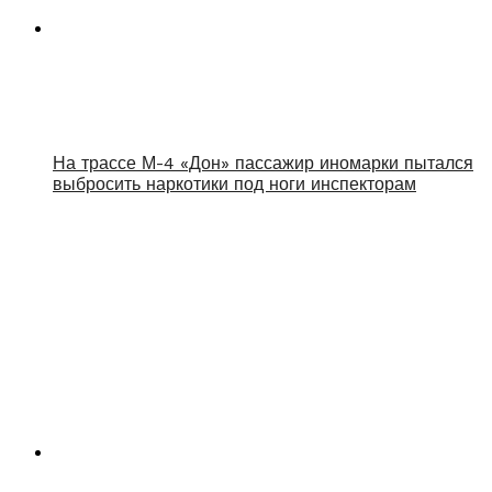
На трассе М-4 «Дон» пассажир иномарки пытался
выбросить наркотики под ноги инспекторам