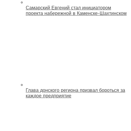
Самарский Евгений стал инициатором
проекта набережной в Каменске-Шахтинском
Глава донского региона призвал бороться за
каждое предприятие