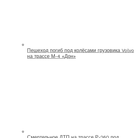
Пешеход погиб под колёсами грузовика Volvo
на трассе М-4 «Дон»
Смертельное ДТП на трассе Р-260 под