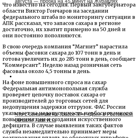
августа — пробка на 45 минут на Журавлях
Что известно на сегодня. Первый замгубернатора
области Виктор Гончаров на заседании
федерального штаба по мониторингу ситуации в
АПК рассказал, что запасов сахара в регионе
достаточно, их хватит примерно на 50 дней и
они постоянно пополняются.
В свою очередь компания “Магнит” нарастила
объемы фасовки сахара до 107 тонн в день и
готова увеличить их до 285 тонн в день, сообщает
“Коммерсант”. Неделю назад розничная сеть
фасовала около 4,5 тонны в день.
На фоне повышенного спроса на сахар
Федеральная антимонопольная служба
проверяет цепочку поставок сахара от
производителей до торговых сетей для
недопущения задержки отгрузок. ФАС России
указывает на недопустимость необоснованного
Что с бензином на трассе М-4 «Дон» в Ростовской
повышения цен и создания искусственного
области 7 августа
дефицита. В случае выявления таких фактов
служба незамедлительно принимает меры
реагирования вплоть до оборотных штрафов»,