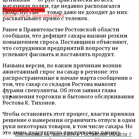
магазинах полки, где недавно располагался
Продолжить чтение
сахар, пустые — товар даже не доходит до них:
Может также заинтересовать
расхватывают прямо с тележек.
Ранее в Правительстве Ростовской области
сообщали, что дефицит сахара вызван резким
повышением спроса. Поставщики объясняют,
что сотрудники предприятий попросту не
успевают фасовать и поставлять продукт.
Названа версия, по каким причинам возник
ажиотажный спрос на сахар в регионе: это
распространенные в начале марта сообщения о
том, что сахар со складов Ростова вывозят
фурами спекулянты. Об этом заявил глава
управления торговли и бытового обслуживания
Ростова К. Тихонов.
Чтобы остановить этот процесс, власти приняли
решение о намерении ограничить отпуск в одни
руки некоторых товаров, в том числе сахара. Но
это лишь подстегнуло продуктовую панику.
Обстановка на трассе М4 в Ростовской области 7