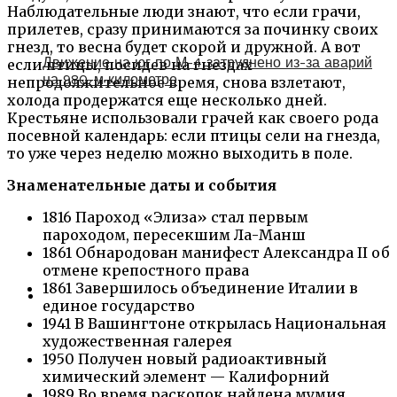
Наблюдательные люди знают, что если грачи,
прилетев, сразу принимаются за починку своих
гнезд, то весна будет скорой и дружной. А вот
Движение на юг по М-4 затруднено из-за аварий
если птицы, посидев на гнездах
на 980-м километре
непродолжительное время, снова взлетают,
холода продержатся еще несколько дней.
Крестьяне использовали грачей как своего рода
посевной календарь: если птицы сели на гнезда,
то уже через неделю можно выходить в поле.
Знаменательные даты и события
1816 Пароход «Элиза» стал первым
пароходом, пересекшим Ла-Манш
1861 Обнародован манифест Александра II об
отмене крепостного права
1861 Завершилось объединение Италии в
единое государство
1941 В Вашингтоне открылась Национальная
художественная галерея
1950 Получен новый радиоактивный
химический элемент — Калифорний
1989 Во время раскопок найдена мумия