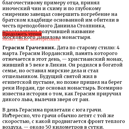
благочестивому примеру отца, принял
иноческий чин и схиму и по глубокому
смирению завещал совершить погребение на
братском кладбище основанной им обители в
честь преподобного Даниила Столпника,
впоследствии получившей название
Продолжить чтение
Московского Данилова монастыря.
Может также заинтересовать
Герасим Грачевник.
Дата по старому стилю: 4
марта. Герасим Иорданский, память которого
отмечается в этот день, — христианский монах,
живший в 5 веке в Ликии. Он родился в богатой
семье, но оставил мирские дела и стал
отшельником. Будущий святой жил в
египетской пустыне, но позже пришел на берег
реки Иордан, где основал монастырь. Всемирно
известна история о том, как Герасим приручил
дикого льва, вылечив зверя от ран.
В день Герасима прилетали с юга грачи.
Интересно, что грачи обычно летят с той же
скоростью, с какой продвигается фронт теплого
воздуха, — около 50 километров в сутки.