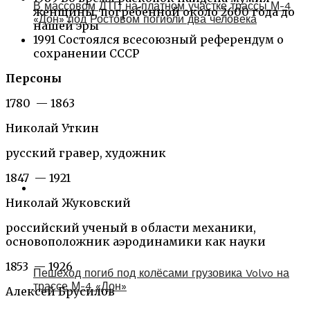
В массовом ДТП на платном участке трассы М-4
женщины, погребенной около 2600 года до
«Дон» под Ростовом погибли два человека
нашей эры
1991 Состоялся всесоюзный референдум о
сохранении СССР
Персоны
1780 — 1863
Николай Уткин
русский гравер, художник
1847 — 1921
Николай Жуковский
российский ученый в области механики,
основоположник аэродинамики как науки
1853 — 1926
Пешеход погиб под колёсами грузовика Volvo на
трассе М-4 «Дон»
Алексей Брусилов