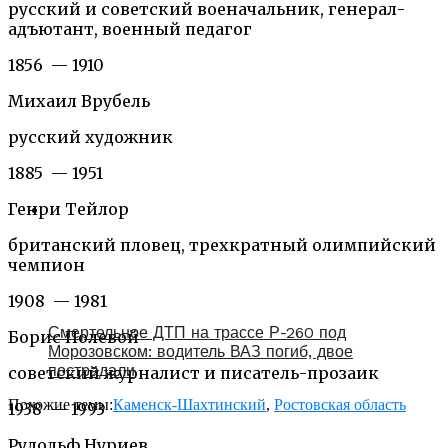
русский и советский военачальник, генерал-
адъютант, военный педагог
1856 — 1910
Михаил Врубель
русский художник
1885 — 1951
Генри Тейлор
британский пловец, трехкратный олимпийский
чемпион
1908 — 1981
Смертельное ДТП на трассе Р-260 под
Борис Полевой
Морозовском: водитель ВАЗ погиб, двое
пострадали
советский журналист и писатель-прозаик
Похожие темы:
Каменск-Шахтинский
,
Ростовская область
1938 — 1993
Рудольф Нуриев