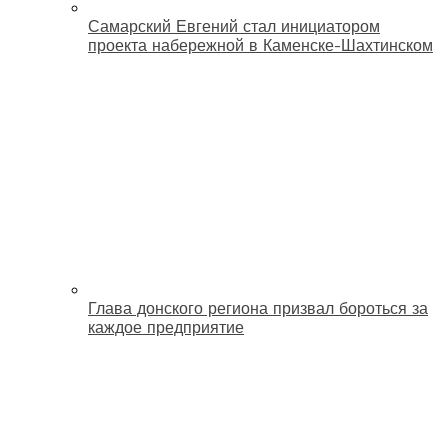
Самарский Евгений стал инициатором
проекта набережной в Каменске-Шахтинском
Глава донского региона призвал бороться за
каждое предприятие