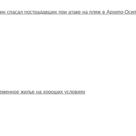
ин спасал пострадавших при атаке на пляж в Архипо‑Оси
еменное жилье на хороших условиях