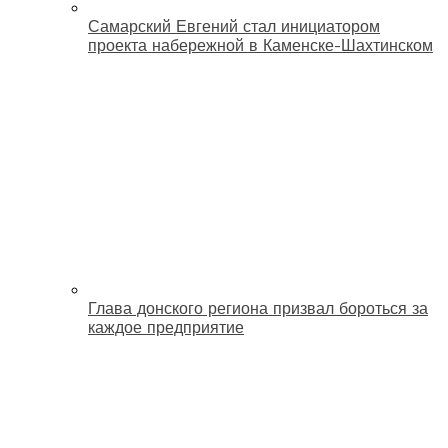
Самарский Евгений стал инициатором
проекта набережной в Каменске-Шахтинском
Глава донского региона призвал бороться за
каждое предприятие