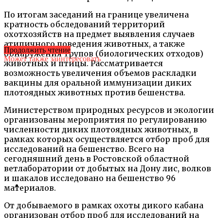
По итогам заседаний на границе увеличена
кратность обследований территорий
охотхозяйств на предмет выявления случаев
атипичного поведения животных, а также
Продолжить чтение
обнаружения трупов (биологических отходов)
Может также заинтересовать
животных и птицы. Рассматривается
возможность увеличения объемов раскладки
вакцины для оральной иммунизации диких
плотоядных животных против бешенства.
Министерством природных ресурсов и экологии
организованы мероприятия по регулированию
численности диких плотоядных животных, в
рамках которых осуществляется отбор проб для
исследований на бешенство. Всего на
сегодняшний день в Ростовской областной
ветлаборатории от добытых на Дону лис, волков
и шакалов исследовано на бешенство 96
материалов.
От добываемого в рамках охоты дикого кабана
организован отбор проб для исследований на