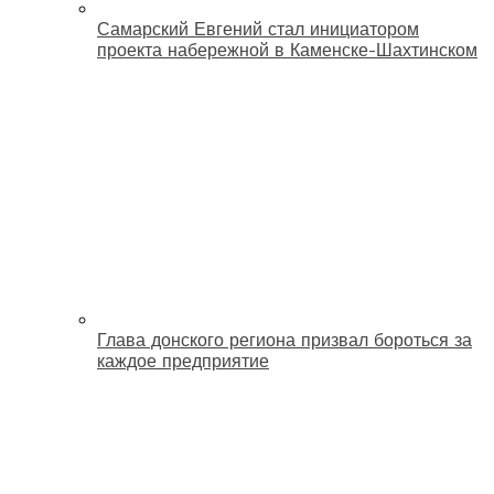
Самарский Евгений стал инициатором
проекта набережной в Каменске-Шахтинском
Глава донского региона призвал бороться за
каждое предприятие