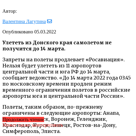
Автор:
Валентина Лагутина
Опубликовано
05.03.2022
Улететь из Донского края самолетом не
получится до 14 марта.
Запреты на полеты продлевает
«
Росавиация».
Нельзя будет улететь из 11 аэропортов
центральной части и юга РФ до 14 марта,
сообщает ведомство. «До 14 марта 2022 года 03:45
по московскому времени продлен режим
временного ограничения полетов в российские
аэропорты юга и центральной части России».
Полеты, таким образом, по-прежнему
ограничены в следующие аэропорты: Анапа,
Белгород, Брянск, Воронеж, Геленджик,
Продолжить чтение
Краснодар, Курск, Липецк, Ростов-на-Дону,
Может также заинтересовать
Симферополь, Элиста.