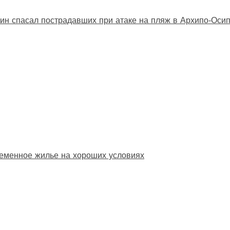
ин спасал пострадавших при атаке на пляж в Архипо‑Оси
еменное жилье на хороших условиях