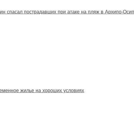
ин спасал пострадавших при атаке на пляж в Архипо‑Оси
еменное жилье на хороших условиях