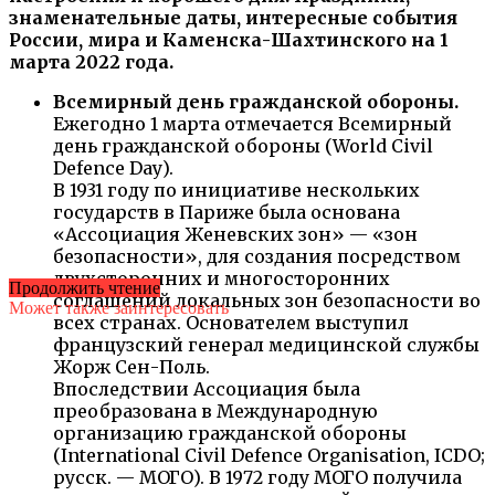
знаменательные даты, интересные события
России, мира и Каменска-Шахтинского на 1
марта 2022 года.
Всемирный день гражданской обороны.
Ежегодно 1 марта отмечается Всемирный
день гражданской обороны (World Civil
Defence Day).
В 1931 году по инициативе нескольких
государств в Париже была основана
«Ассоциация Женевских зон» — «зон
безопасности», для создания посредством
двухсторонних и многосторонних
Продолжить чтение
соглашений локальных зон безопасности во
Может также заинтересовать
всех странах. Основателем выступил
французский генерал медицинской службы
Жорж Сен-Поль.
Впоследствии Ассоциация была
преобразована в Международную
организацию гражданской обороны
(International Civil Defence Organisation, ICDO;
русск. — МОГО). В 1972 году МОГО получила