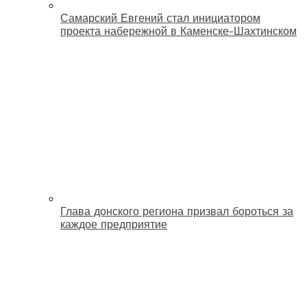
Самарский Евгений стал инициатором
проекта набережной в Каменске-Шахтинском
Глава донского региона призвал бороться за
каждое предприятие