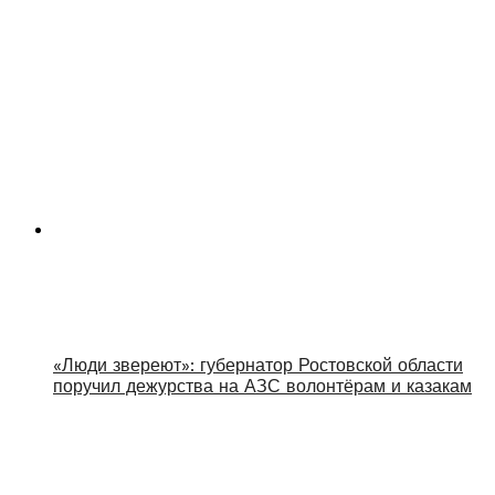
«Люди звереют»: губернатор Ростовской области
поручил дежурства на АЗС волонтёрам и казакам