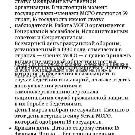
статус межправительственной
организации. В настоящий момент
государствами-членами МОГО являются 59
стран, 16 государств имеют статус
наблюдателей. Работа МОГО организуется
Генеральной ассамблеей, Исполнительным
советом и Секретариатом.
Всемирный день гражданской обороны,
установленный в 1990 году, отмечается в
странах — членах МОГО — с целью привлечь
внимание мировой общественности к
Доктор из ростовской клиники Александр Шишкин
значению Гражданской защиты и повысить
спасал пострадавших при атаке на пляж в
готовность населения к самозащите в
Архипо‑Осиповке
случае бедствий или аварий, а также отдать
дань уважения усилиям и
самопожертвованию персонала
национальных служб гражданской защиты
в их борьбе с бедствиями.
День 1 марта выбран не случайно. Именно в
этот день вступил в силу Устав МОГО,
который одобрили 18 государств.
Ярилин день.
Дата по старому стилю: 16
февраля. Ярило — бог солнца древних