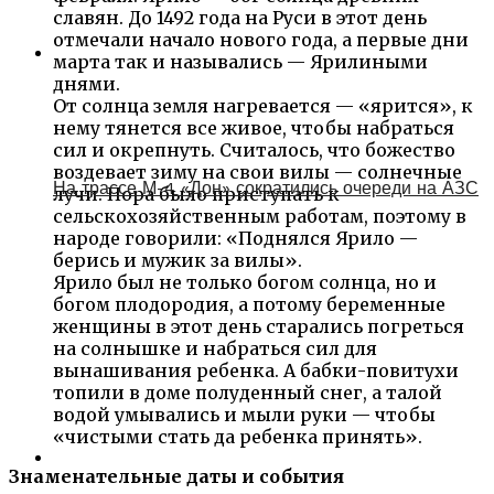
славян. До 1492 года на Руси в этот день
отмечали начало нового года, а первые дни
марта так и назывались — Ярилиными
днями.
От солнца земля нагревается — «ярится», к
нему тянется все живое, чтобы набраться
сил и окрепнуть. Считалось, что божество
воздевает зиму на свои вилы — солнечные
На трассе М-4 «Дон» сократились очереди на АЗС
лучи. Пора было приступать к
сельскохозяйственным работам, поэтому в
народе говорили: «Поднялся Ярило —
берись и мужик за вилы».
Ярило был не только богом солнца, но и
богом плодородия, а потому беременные
женщины в этот день старались погреться
на солнышке и набраться сил для
вынашивания ребенка. А бабки-повитухи
топили в доме полуденный снег, а талой
водой умывались и мыли руки — чтобы
«чистыми стать да ребенка принять».
Знаменательные даты и события