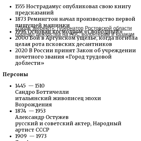
1555 Нострадамус опубликовал свою книгу
предсказаний
1873 Ремингтон начал производство первой
пишущей машинки
«Люди звереют»: губернатор Ростовской области
1996 Основан космодром «Свободный»
поручил дежурства на АЗС волонтёрам и казакам
2000 Бой в Аргунском ущелье, когда погибла
целая рота псковских десантников
2020 В России принят Закон об учреждении
почетного звания «Город трудовой
доблести»
Персоны
1445 — 1510
Сандро Боттичелли
итальянский живописец эпохи
Возрождения
1874 — 1953
Александр Остужев
русский и советский актер, Народный
артист СССР
1909 — 1973