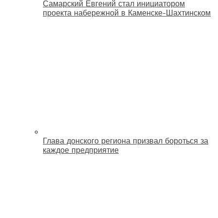
Самарский Евгений стал инициатором
проекта набережной в Каменске-Шахтинском
Глава донского региона призвал бороться за
каждое предприятие