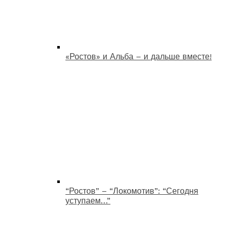
«Ростов» и Альба – и дальше вместе!
“Ростов” – “Локомотив”: “Сегодня
уступаем…”