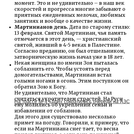
момент. Это и не удивительно – в наш век
скоростей и прогресса многие забывают о
приятных ежедневных мелочах, любимых
занятиях и вообще о качестве жизни.
Мартинианов день.
Дата по старому стилю:
13 февраля. Святой Мартиниан, чья память
отмечается в этот день, — христианский
святой, живший в 4-5 веках в Палестине.
Согласно преданию, он был отшельником,
затворническую жизнь начал уже в 18 лет.
Некая женщина по имени Зоя пыталась
соблазнить его. Чтобы устоять перед
домогательствами, Мартиниан встал
голыми ногами в огонь. Этим поступком он
обратил Зою к Богу.
Не удивительно, что Мартиниан стал
считаться укротителем страстей. На Руси
На трассе М-4 «Дон» сократились очереди на АЗС
ему молились об укреплении семьи и
избавлении от соблазнов.
Для этого дня существовало несколько
примет на погоду. Говорили, к примеру, что
если на Мартиниана снег тает, то весна