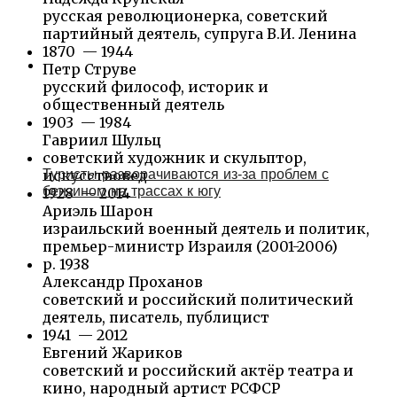
русская революционерка, советский
партийный деятель, супруга В.И. Ленина
1870 — 1944
Петр Струве
русский философ, историк и
общественный деятель
1903 — 1984
Гавриил Шульц
советский художник и скульптор,
Туристы разворачиваются из‑за проблем с
искусствовед
бензином на трассах к югу
1928 — 2014
Ариэль Шарон
израильский военный деятель и политик,
премьер-министр Израиля (2001-2006)
р. 1938
Александр Проханов
советский и российский политический
деятель, писатель, публицист
1941 — 2012
Евгений Жариков
советский и российский актёр театра и
кино, народный артист РСФСР