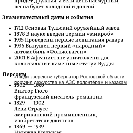
придет дружная, а если день пасмурный,
весна будет холодной и долгой.
Знаменательный даты и события
1712 Основан Тульский оружейный завод
1878 В науке введен термин «микроб»
1935 Проведены первые испытания радара
1936 Выпущен первый «народный»
автомобиль «Фольксваген»
2001 В Афганистане уничтожены две
колоссальные каменные статуи Будды
Персоны
«Люди звереют»: губернатор Ростовской области
поручил дежурства на АЗС волонтёрам и казакам
1802 — 1885
Виктор Гюго
французский писатель-романтик
1829 — 1902
Леви Страусс
американский промышленник,
изобретатель джинсов
1869 — 1939
Надежда Крупская