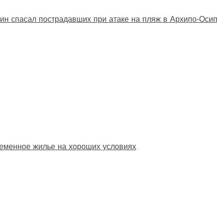
ин спасал пострадавших при атаке на пляж в Архипо‑Оси
еменное жилье на хороших условиях