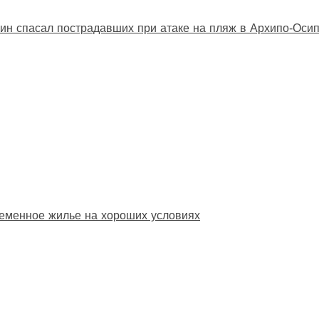
ин спасал пострадавших при атаке на пляж в Архипо‑Оси
еменное жилье на хороших условиях