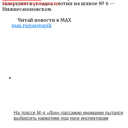
завершится укладка плотин на шлюзе № 6 —
Может также заинтересовать
Нижнесазоновском.
Читай новости в MAX
max.ru/gazetapik
На трассе М-4 «Дон» пассажир иномарки пытался
выбросить наркотики под ноги инспекторам