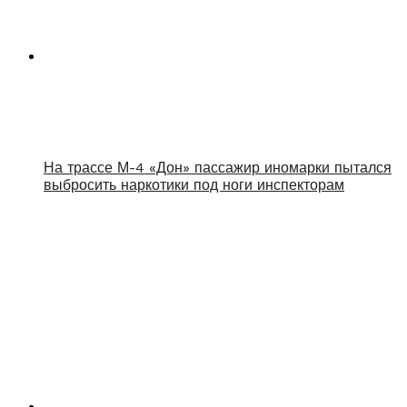
На трассе М-4 «Дон» пассажир иномарки пытался
выбросить наркотики под ноги инспекторам