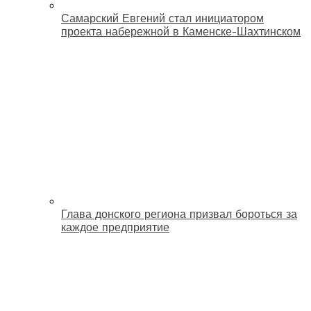
Самарский Евгений стал инициатором
проекта набережной в Каменске-Шахтинском
Глава донского региона призвал бороться за
каждое предприятие