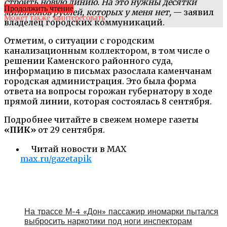
строить новую линию. На это нужны десятки
Продолжить чтение
миллионов рублей, которых у меня нет,
— заявил
Может также заинтересовать
владелец городских коммуникаций.
Отметим, о ситуации с городским
канализационным коллектором, в том числе о
решении Каменского районного суда,
информацию в письмах разослала каменчанам
городская администрация. Это была форма
ответа на вопросы горожан губернатору в ходе
прямой линии, которая состоялась 8 сентября.
Подробнее читайте в свежем номере газеты
«ПИК»
от 29 сентября.
Читай новости в MAX
max.ru/gazetapik
На трассе М-4 «Дон» пассажир иномарки пытался
выбросить наркотики под ноги инспекторам