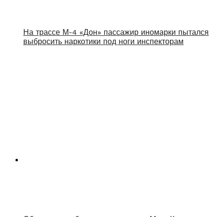
На трассе М-4 «Дон» пассажир иномарки пытался
выбросить наркотики под ноги инспекторам