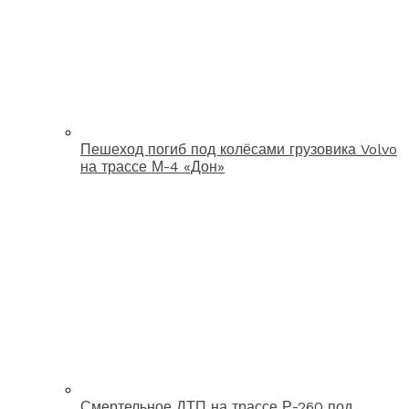
Пешеход погиб под колёсами грузовика Volvo
на трассе М-4 «Дон»
Смертельное ДТП на трассе Р-260 под