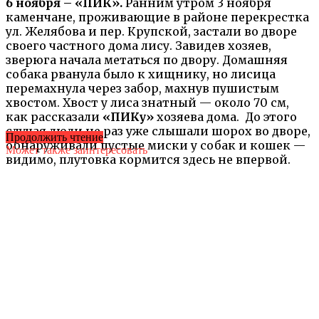
6 ноября – «ПИК».
Ранним утром 3 ноября
каменчане, проживающие в районе перекрестка
ул. Желябова и пер. Крупской, застали во дворе
своего частного дома лису. Завидев хозяев,
зверюга начала метаться по двору. Домашняя
собака рванула было к хищнику, но лисица
перемахнула через забор, махнув пушистым
хвостом. Хвост у лиса знатный — около 70 см,
как рассказали
«ПИКу»
хозяева дома. До этого
случая люди не раз уже слышали шорох во дворе,
Продолжить чтение
обнаруживали пустые миски у собак и кошек —
Может также заинтересовать
видимо, плутовка кормится здесь не впервой.