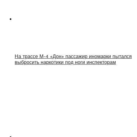
На трассе М-4 «Дон» пассажир иномарки пытался
выбросить наркотики под ноги инспекторам