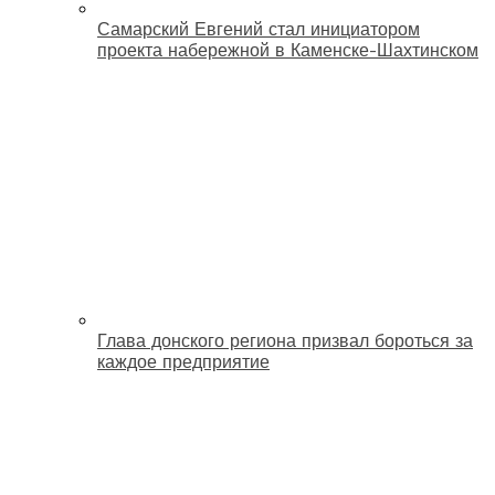
Самарский Евгений стал инициатором
проекта набережной в Каменске-Шахтинском
Глава донского региона призвал бороться за
каждое предприятие