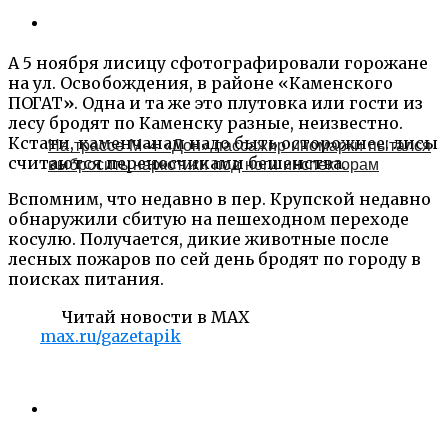
А 5 ноября лисицу сфотографировали горожане
на ул. Освобождения, в районе «Каменского
ПОГАТ
»
. Одна и та же это плутовка или гости из
лесу бродят по Каменску разные, неизвестно.
Кстати, каменчанам надо быть осторожнее: лисы
На трассе М-4 «Дон» пассажир иномарки пытался
считаются переносчиками бешенства.
выбросить наркотики под ноги инспекторам
Вспомним, что недавно в пер. Крупской недавно
обнаружили сбитую на пешеходном переходе
косулю. Получается, дикие животные после
лесных пожаров по сей день бродят по городу в
поисках питания.
Читай новости в MAX
max.ru/gazetapik