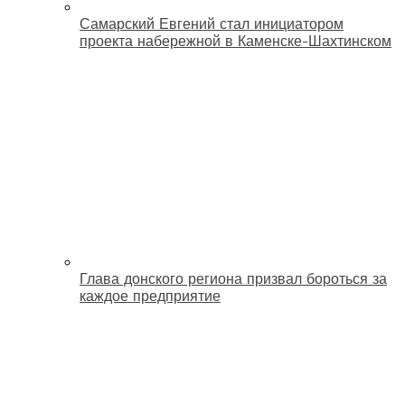
Самарский Евгений стал инициатором
проекта набережной в Каменске-Шахтинском
Глава донского региона призвал бороться за
каждое предприятие