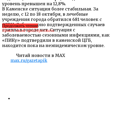
уровень превышен на 12,8%.
В Каменске ситуация более стабильная. За
неделю, с 12 по 18 октября, в лечебные
учреждения города обратился 681 человек с
ОРВИ. Лабораторно подтвержденных случаев
Продолжить чтение
гриппа в городе нет. Ситуация с
Может также заинтересовать
заболеваемостью сезонными инфекциями, как
«ПИКу» подтвердили в каменской ЦГБ,
находится пока на неэпидемическом уровне.
Читай новости в MAX
max.ru/gazetapik