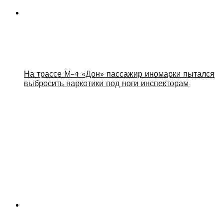
На трассе М-4 «Дон» пассажир иномарки пытался
выбросить наркотики под ноги инспекторам