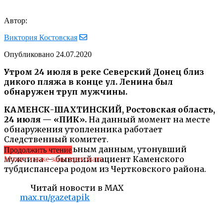
Автор:
Виктория Костовская
Опубликовано
24.07.2020
Утром 24 июля в реке Северский Донец близ
дикого пляжа в конце ул. Ленина был
обнаружен труп мужчины.
КАМЕНСК-ШАХТИНСКИЙ, Ростовская область,
24 июля —
«ПИК»
.
На данный момент на месте
обнаружения утопленника работает
Следственный комитет.
По предварительным данным, утонувший
Продолжить чтение
мужчина — бывший пациент Каменского
Может также заинтересовать
тубдиспансера родом из Чертковского района.
Читай новости в MAX
max.ru/gazetapik