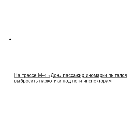
На трассе М-4 «Дон» пассажир иномарки пытался
выбросить наркотики под ноги инспекторам