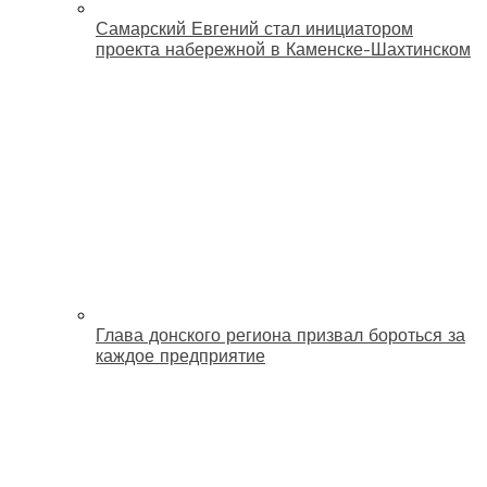
Самарский Евгений стал инициатором
проекта набережной в Каменске-Шахтинском
Глава донского региона призвал бороться за
каждое предприятие