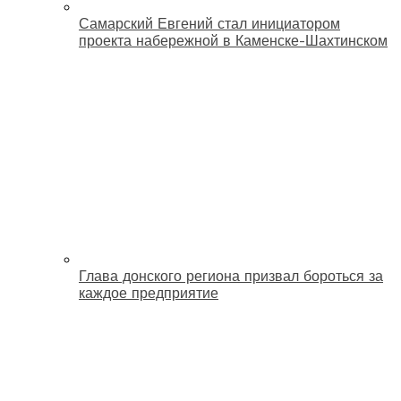
Самарский Евгений стал инициатором
проекта набережной в Каменске-Шахтинском
Глава донского региона призвал бороться за
каждое предприятие