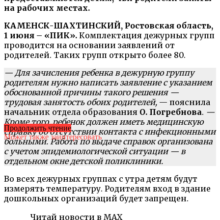
на рабочих местах.
КАМЕНСК-ШАХТИНСКИЙ, Ростовская область,
1 июня – «ПИК».
Комплектация дежурных групп
проводится на основании заявлений от
родителей. Таких групп открыто более 80.
— Для зачисления ребенка в дежурную группу
родителям нужно написать заявление с указанием
обоснованной причины такого решения —
трудовая занятость обоих родителей,
— пояснила
начальник отдела образования
О. Погребнова
.
—
Кроме того, ребенок должен иметь медицинскую
Продолжить чтение
справку об отсутствии контакта с инфекционными
Может также заинтересовать
больными. Работа по выдаче справок организована
с учетом эпидемиологической ситуации — в
отдельном окне детской поликлиники.
Во всех дежурных группах с утра детям будут
измерять температуру. Родителям вход в здание
дошкольных организаций будет запрещен.
Читай новости в MAX