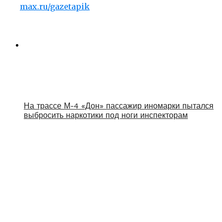
max.ru/gazetapik
На трассе М-4 «Дон» пассажир иномарки пытался
выбросить наркотики под ноги инспекторам