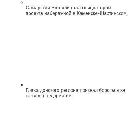
Самарский Евгений стал инициатором
проекта набережной в Каменске-Шахтинском
Глава донского региона призвал бороться за
каждое предприятие