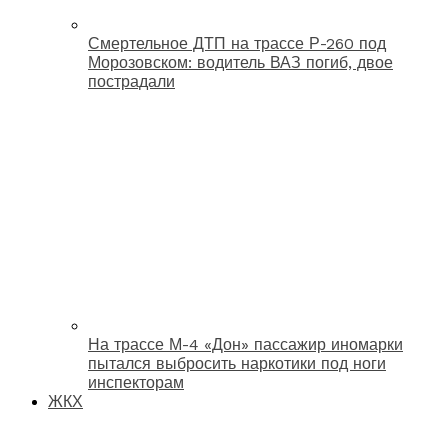
Смертельное ДТП на трассе Р-260 под
Морозовском: водитель ВАЗ погиб, двое
пострадали
На трассе М-4 «Дон» пассажир иномарки
пытался выбросить наркотики под ноги
инспекторам
ЖКХ