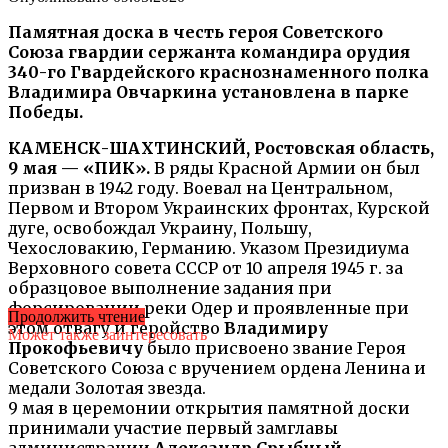
Памятная доска в честь героя Советского
Союза гвардии сержанта командира орудия
340-го Гвардейского краснознаменного полка
Владимира Овчаркина установлена в парке
Победы.
КАМЕНСК-ШАХТИНСКИЙ, Ростовская область,
9 мая — «ПИК».
В ряды Красной Армии он был
призван в 1942 году. Воевал на Центральном,
Первом и Втором Украинских фронтах, Курской
дуге, освобождал Украину, Польшу,
Чехословакию, Германию. Указом Президиума
Верховного совета СССР от 10 апреля 1945 г. за
образцовое выполнение задания при
форсировании реки Одер и проявленные при
Продолжить чтение
этом отвагу и геройство
Владимиру
Может также заинтересовать
Прокофьевичу
было присвоено звание Героя
Советского Союза с вручением ордена Ленина и
медали Золотая звезда.
9 мая в церемонии открытия памятной доски
принимали участие первый замглавы
администрации
Александр Срыбный
,