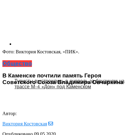
Фото: Виктория Костовская, «ПИК».
Общество
В Каменске почтили память Героя
Туристы выстроились в очередь за бензином на
Советского Союза Владимира Овчаркина
трассе М-4 «Дон» под Каменском
Автор:
Виктория Костовская
Опубликовано
09.05.2020