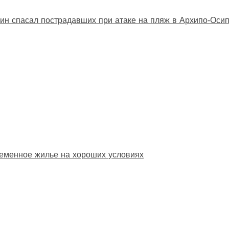
ин спасал пострадавших при атаке на пляж в Архипо‑Оси
еменное жилье на хороших условиях