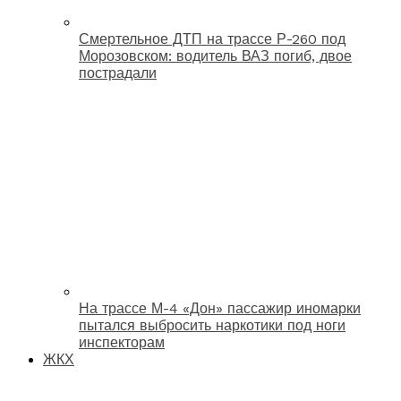
Смертельное ДТП на трассе Р-260 под
Морозовском: водитель ВАЗ погиб, двое
пострадали
На трассе М-4 «Дон» пассажир иномарки
пытался выбросить наркотики под ноги
инспекторам
ЖКХ