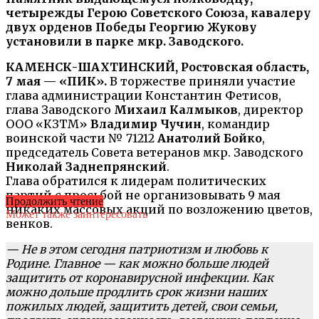
четырежды Герою Советского Союза, кавалеру
двух орденов Победы Георгию Жукову
установили в парке мкр. Заводского.
КАМЕНСК-ШАХТИНСКИЙ, Ростовская область,
7 мая — «ПИК».
В торжестве приняли участие
глава администрации Константин Фетисов,
глава Заводского
Михаил Калмыков
, директор
ООО «КЗТМ»
Владимир Чучин
, командир
воинской части № 71212
Анатолий Бойко
,
председатель Совета ветеранов мкр. Заводского
Николай Заднепрянский
.
Глава обратился к лидерам политических
партий с просьбой не организовывать 9 мая
Продолжить чтение
никаких массовых акций по возложению цветов,
Может также заинтересовать
венков.
— Не в этом сегодня патриотизм и любовь к
Родине. Главное — как можно больше людей
защитить от коронавирусной инфекции. Как
можно дольше продлить срок жизни наших
пожилых людей, защитить детей, свои семьи,