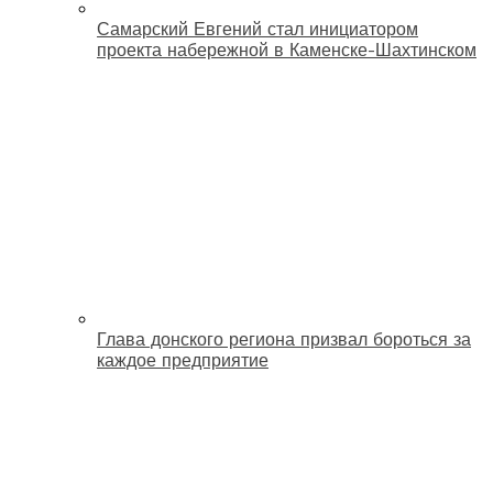
Самарский Евгений стал инициатором
проекта набережной в Каменске-Шахтинском
Глава донского региона призвал бороться за
каждое предприятие