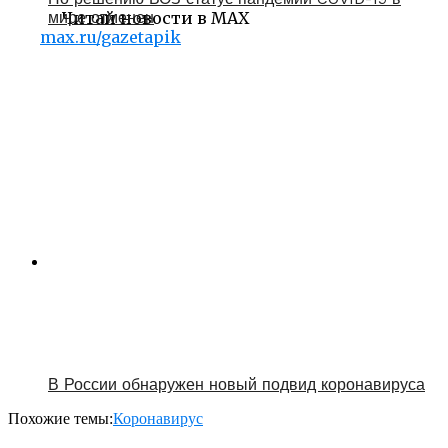
мире отменен
Читай новости в MAX
max.ru/gazetapik
В России обнаружен новый подвид коронавируса
Похожие темы:
Коронавирус