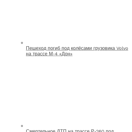
Пешеход погиб под колёсами грузовика Volvo
на трассе М-4 «Дон»
Смертельное ДТП на трассе Р-260 под