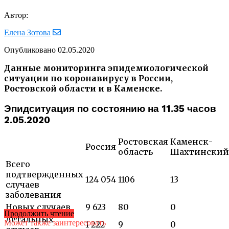
Автор:
Елена Зотова
Опубликовано
02.05.2020
Данные мониторинга эпидемиологической
ситуации по коронавирусу в России,
Ростовской области и в Каменске.
Эпидситуация по состоянию на 11.35 часов
2.05.2020
Ростовская
Каменск-
Россия
область
Шахтинский
Всего
подтвержденных
124 054
1106
13
случаев
заболевания
Новых случаев
9 623
80
0
Продолжить чтение
Летальных
Может также заинтересовать
1 222
9
0