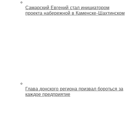
Самарский Евгений стал инициатором
проекта набережной в Каменске-Шахтинском
Глава донского региона призвал бороться за
каждое предприятие