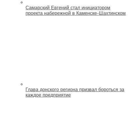
Самарский Евгений стал инициатором
проекта набережной в Каменске-Шахтинском
Глава донского региона призвал бороться за
каждое предприятие