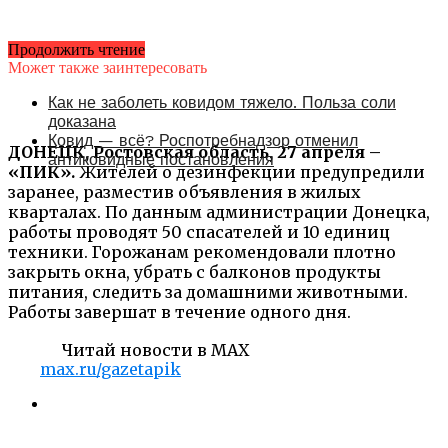
Продолжить чтение
Может также заинтересовать
Как не заболеть ковидом тяжело. Польза соли
доказана
Ковид — всё? Роспотребнадзор отменил
ДОНЕЦК, Ростовская область, 27 апреля –
антиковидные постановления
«ПИК».
Жителей о дезинфекции предупредили
заранее, разместив объявления в жилых
кварталах. По данным администрации Донецка,
работы проводят 50 спасателей и 10 единиц
техники. Горожанам рекомендовали плотно
закрыть окна, убрать с балконов продукты
питания, следить за домашними животными.
Работы завершат в течение одного дня.
Читай новости в MAX
max.ru/gazetapik