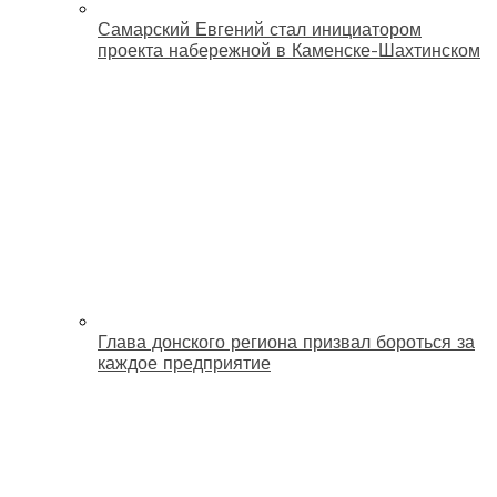
Самарский Евгений стал инициатором
проекта набережной в Каменске-Шахтинском
Глава донского региона призвал бороться за
каждое предприятие