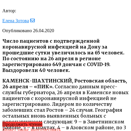
Автор:
Елена Зотова
Опубликовано
26.04.2020
Число пациентов с подтвержденной
коронавирусной инфекцией на Дону за
прошедшие сутки увеличилось на 65 человек.
По состоянию на 26 апреля в регионе
зарегистрировано 649 дончан с COVID-19.
Выздоровели 40 человек.
КАМЕНСК-ШАХТИНСКИЙ, Ростовская область,
26 апреля – «ПИК».
Согласно данным пресс-
службы губернатора, 26 апреля в Каменске новых
пациентов с коронавирусной инфекцией не
зарегистрировано. Лидером по количеству
заболевших стал Ростов – 24 случая. География
остальных вновь выявленных больных с
коронавирусом следующая: 9 – в Заветнинском
Продолжить чтение
районе, 5 – в Шахтах, 4 – в Азовском районе, по 3
Может также заинтересовать