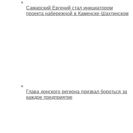
Самарский Евгений стал инициатором
проекта набережной в Каменске-Шахтинском
Глава донского региона призвал бороться за
каждое предприятие