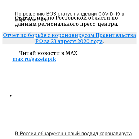
По решению ВОЗ статус пандемии COVID-19 в
Статистика по Ростовской области по
мире отменен
данным регионального пресс-центра.
Отчет по борьбе с короновирусом Правительства
РФ за 23 апреля 2020 года
.
Читай новости в MAX
max.ru/gazetapik
В России обнаружен новый подвид коронавируса