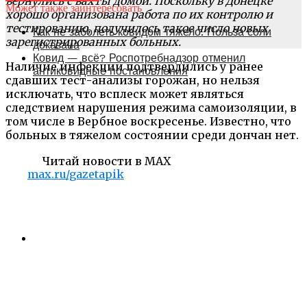
вернулись с вахты домой. Поскольку в Донецке
Может также заинтересовать
хорошо организована работа по их контролю и
тестированию, получилось такое число новых
Как не заболеть ковидом тяжело. Польза соли
зарегистрированных больных.
доказана
Ковид — всё? Роспотребнадзор отменил
Наличие инфекции подтвердились у ранее
антиковидные постановления
сдавших тест-анализы горожан, но нельзя
исключать, что всплеск может являться
следствием нарушения режима самоизоляции, в
том числе в Вербное воскресенье. Известно, что
больных в тяжелом состоянии среди дончан нет.
Читай новости в MAX
max.ru/gazetapik