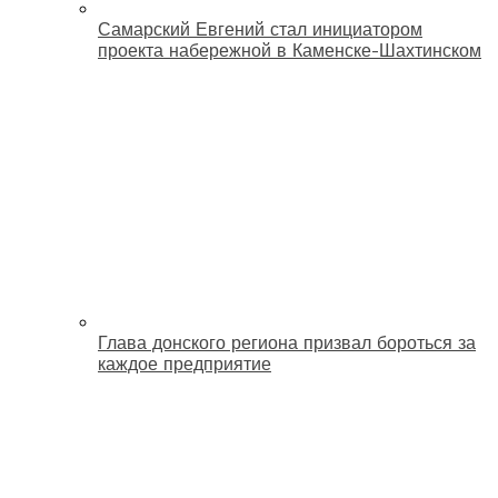
Самарский Евгений стал инициатором
проекта набережной в Каменске-Шахтинском
Глава донского региона призвал бороться за
каждое предприятие