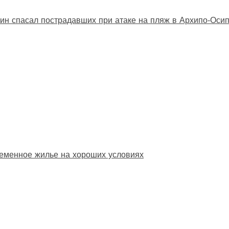
ин спасал пострадавших при атаке на пляж в Архипо‑Оси
еменное жилье на хороших условиях