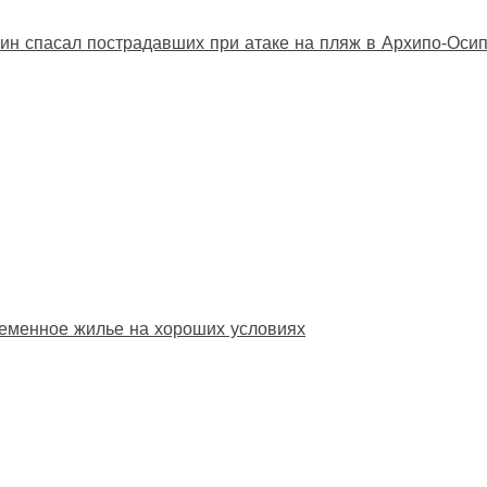
ин спасал пострадавших при атаке на пляж в Архипо‑Оси
еменное жилье на хороших условиях