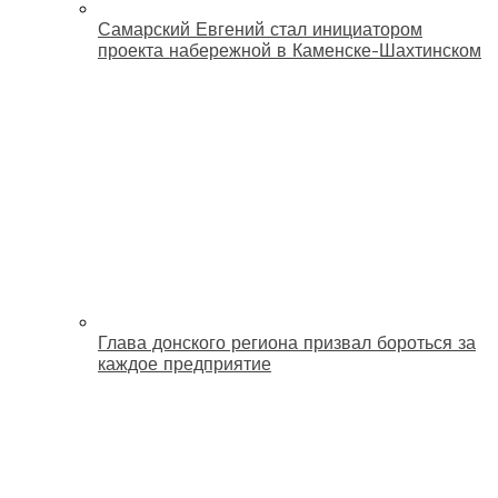
Самарский Евгений стал инициатором
проекта набережной в Каменске-Шахтинском
Глава донского региона призвал бороться за
каждое предприятие