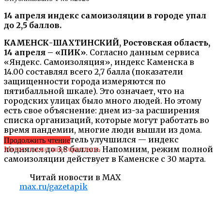
14 апреля индекс самоизоляции в городе упал
до 2,5 баллов.
КАМЕНСК-ШАХТИНСКИЙ, Ростовская область,
14 апреля – «ПИК»
. Согласно данным сервиса
«Яндекс. Самоизоляция», индекс Каменска в
14.00 составлял всего 2,7 балла (показатели
защищенности города измеряются по
пятибалльной шкале). Это означает, что на
городских улицах было много людей. Но этому
есть свое объяснение: днем из-за расширения
списка организаций, которые могут работать во
время пандемии, многие люди вышли из дома.
К вечеру показатель улучшился — индекс
Продолжить чтение
поднялся до 3,8 баллов. Напомним, режим полной
Может также заинтересовать
самоизоляции действует в Каменске с 30 марта.
Читай новости в MAX
max.ru/gazetapik