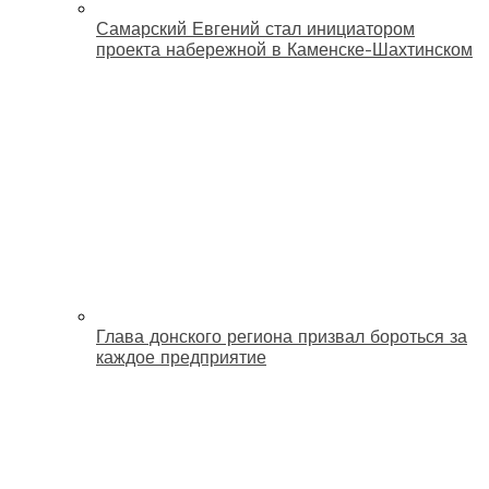
Самарский Евгений стал инициатором
проекта набережной в Каменске-Шахтинском
Глава донского региона призвал бороться за
каждое предприятие