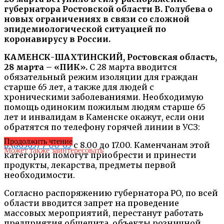
губернатора Ростовской области В. Голубева о
новых ограничениях в связи со сложной
эпидемиологической ситуацией по
коронавирусу в России.
КАМЕНСК-ШАХТИНСКИЙ, Ростовская область,
28 марта – «ПИК».
С 28 марта вводится
обязательный режим изоляции для граждан
старше 65 лет, а также для людей с
хроническими заболеваниями. Необходимую
помощь одиноким пожилым людям старше 65
лет и инвалидам в Каменске окажут, если они
обратятся по телефону горячей линии в УСЗ:
Продолжить чтение
8 (86365) 7-00-65
с 8.00 до 17.00. Каменчанам этой
Может также заинтересовать
категории помогут приобрести и принести
продукты, лекарства, предметы первой
необходимости.
Согласно распоряжению губернатора РО, по всей
области вводится запрет на проведение
массовых мероприятий, перестанут работать
предприятия общепита, объекты розничной