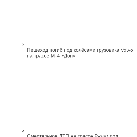
Пешеход погиб под колёсами грузовика Volvo
на трассе М-4 «Дон»
Смертельное ДТП на трассе Р-260 под