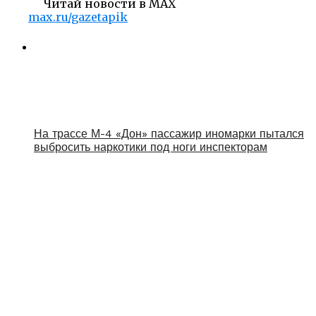
Читай новости в MAX
max.ru/gazetapik
На трассе М-4 «Дон» пассажир иномарки пытался
выбросить наркотики под ноги инспекторам