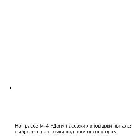
На трассе М-4 «Дон» пассажир иномарки пытался
выбросить наркотики под ноги инспекторам