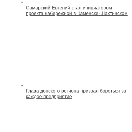
Самарский Евгений стал инициатором
проекта набережной в Каменске-Шахтинском
Глава донского региона призвал бороться за
каждое предприятие