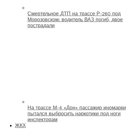
Смертельное ДТП на трассе Р-260 под
Морозовском: водитель ВАЗ погиб, двое
пострадали
На трассе М-4 «Дон» пассажир иномарки
пытался выбросить наркотики под ноги
инспекторам
ЖКХ