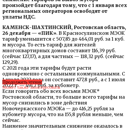
произойдет благодаря тому, что с 1 января всех
региональных операторов освободят от
уплаты НДС.
КАМЕНСК-ШАХТИНСКИЙ, Ростовская область,
26 декабря —
«ПИК»
. В Красносулинском МЭОК
тариф уменьшится с 507,85 до 464,01 руб. за 1 куб.
м мусора. То есть тариф для жителей
многоквартирных домов составит 116,39 руб.
(сейчас 127,17), а для частных — 118,32 руб. (сейчас
129,29).
С 2021 года эти тарифы будут расти
одновременно с остальными коммунальными. С
1 июля 2022 года он составит 477,8 руб., а с 1 июля
Продолжить чтение
2022 г. — 491,7 руб. за кубометр.
Может также заинтересовать
Если говорить обо всех восьми МЭОК*
Ростовской области, то больше всего тарифы на
мусор снизились в зоне действия
Новочеркасского МЭОКа — до 416,25 рубля за
кубометр мусора, что на 155,8 рубля меньше, чем
сейчас.
Наименее значительным снижение оказалось в