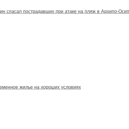
ин спасал пострадавших при атаке на пляж в Архипо‑Оси
еменное жилье на хороших условиях