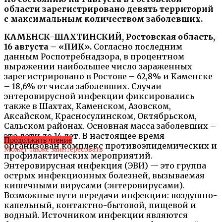
области зарегистрировано девять территорий
с максимальным количеством заболевших.
КАМЕНСК-ШАХТИНСКИЙ, Ростовская область,
16 августа – «ПИК».
Согласно последним
данным Роспотребнадзора, в процентном
выражении наибольшее число зараженных
зарегистрировано в Ростове – 62,8% и Каменске
– 18,6% от числа заболевших. Случаи
энтеровирусной инфекции фиксировались
также в Шахтах, Каменском, Азовском,
Аксайском, Красносулинском, Октябрьском,
Сальском районах. Основная масса заболевших –
это дети до 14 лет. В настоящее время
Продолжить чтение
организован комплекс противоэпидемических и
Может также заинтересовать
профилактических мероприятий.
Энтеровирусная инфекция (ЭВИ) — это группа
острых инфекционных болезней, вызываемая
кишечными вирусами (энтеровирусами).
Возможные пути передачи инфекции: воздушно-
капельный, контактно-бытовой, пищевой и
водный. Источником инфекции являются