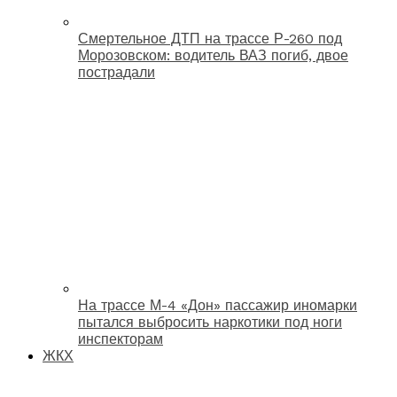
Смертельное ДТП на трассе Р-260 под
Морозовском: водитель ВАЗ погиб, двое
пострадали
На трассе М-4 «Дон» пассажир иномарки
пытался выбросить наркотики под ноги
инспекторам
ЖКХ