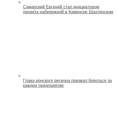
Самарский Евгений стал инициатором
проекта набережной в Каменске-Шахтинском
Глава донского региона призвал бороться за
каждое предприятие