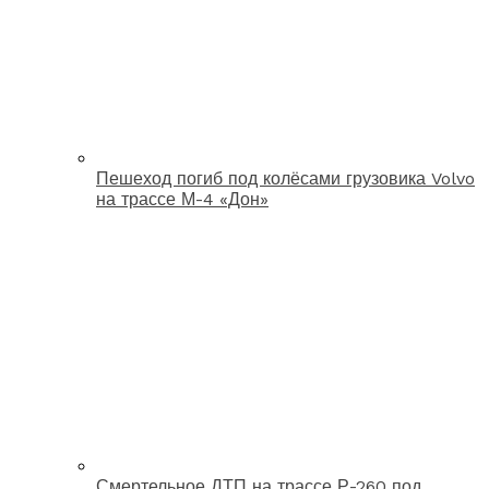
Пешеход погиб под колёсами грузовика Volvo
на трассе М-4 «Дон»
Смертельное ДТП на трассе Р-260 под