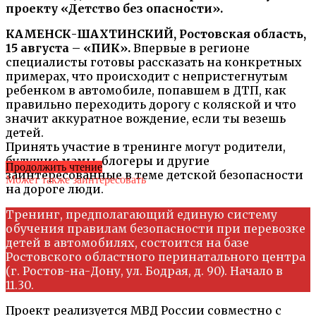
проекту «Детство без опасности».
КАМЕНСК-ШАХТИНСКИЙ, Ростовская область,
15 августа – «ПИК».
Впервые в регионе
специалисты готовы рассказать на конкретных
примерах, что происходит с непристегнутым
ребенком в автомобиле, попавшем в ДТП, как
правильно переходить дорогу с коляской и что
значит аккуратное вождение, если ты везешь
детей.
Принять участие в тренинге могут родители,
будущие мамы, блогеры и другие
Продолжить чтение
заинтересованные в теме детской безопасности
Может также заинтересовать
на дороге люди.
Тренинг, предполагающий единую систему
обучения правилам безопасности при перевозке
детей в автомобилях, состоится на базе
Ростовского областного перинатального центра
(г. Ростов-на-Дону, ул. Бодрая, д. 90). Начало в
11.30.
Проект реализуется МВД России совместно с