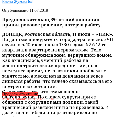
Елена Жукова
Опубликовано
11.07.2019
Предположительно, 35-летний дончанин
принял роковое решение, потеряв работу.
ДОНЕЦК, Ростовская область, 11 июля – «ПИК».
По данным прокуратуры города, трагическое ЧП
случилось 10 июля около 17.30 в доме № 6 12-го
квартала, в квартире на первом этаже. Тело
мужчины обнаружила жена, вернувшись домой.
Как выяснилось, умерший работал на
машиностроительном предприятии, но в
последнее время у него возникли проблемы с
занятостью, а месяц назад дончанин и вовсе
лишился работы, что тяжело сказывалось на его
внутреннем состоянии.
Стоит отметить, что семья вполне
Продолжить чтение
благополучная. По словам супруги при ее
Может также заинтересовать
общении с сотрудниками полиции, такой
трагической развязки ничто не предвещало. И
даже в день гибели они разговаривали по