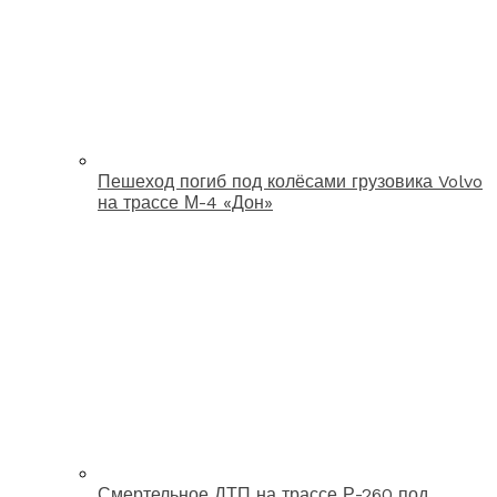
Пешеход погиб под колёсами грузовика Volvo
на трассе М-4 «Дон»
Смертельное ДТП на трассе Р-260 под