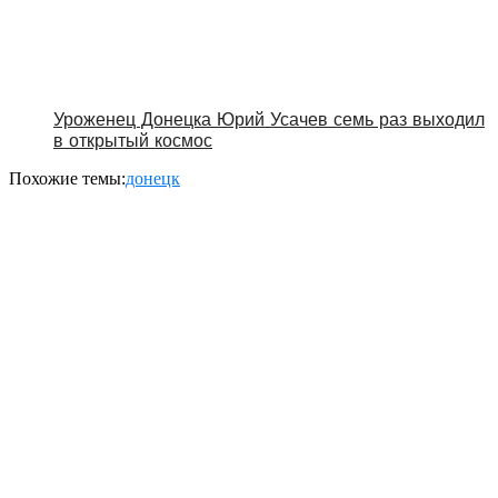
Уроженец Донецка Юрий Усачев семь раз выходил
в открытый космос
Похожие темы:
донецк