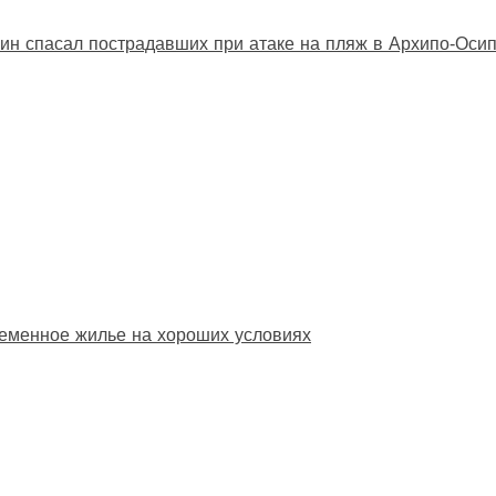
ин спасал пострадавших при атаке на пляж в Архипо‑Оси
еменное жилье на хороших условиях