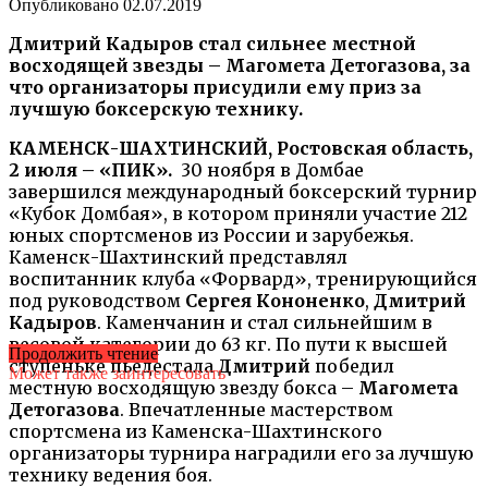
Опубликовано
02.07.2019
Дмитрий Кадыров стал сильнее местной
восходящей звезды – Магомета Детогазова, за
что организаторы присудили ему приз за
лучшую боксерскую технику.
КАМЕНСК-ШАХТИНСКИЙ, Ростовская область,
2 июля – «ПИК».
30 ноября в Домбае
завершился международный боксерский турнир
«Кубок Домбая», в котором приняли участие 212
юных спортсменов из России и зарубежья.
Каменск-Шахтинский представлял
воспитанник клуба «Форвард», тренирующийся
под руководством
Сергея Кононенко
,
Дмитрий
Кадыров
. Каменчанин и стал сильнейшим в
весовой категории до 63 кг. По пути к высшей
Продолжить чтение
ступеньке пьедестала
Дмитрий
победил
Может также заинтересовать
местную восходящую звезду бокса –
Магомета
Детогазова
. Впечатленные мастерством
спортсмена из Каменска-Шахтинского
организаторы турнира наградили его за лучшую
технику ведения боя.