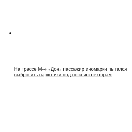
На трассе М-4 «Дон» пассажир иномарки пытался
выбросить наркотики под ноги инспекторам