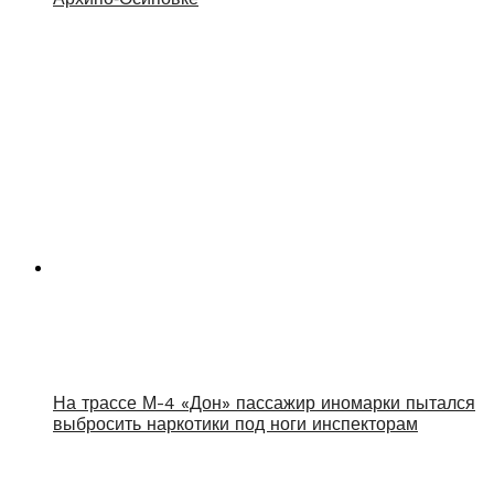
На трассе М-4 «Дон» пассажир иномарки пытался
выбросить наркотики под ноги инспекторам