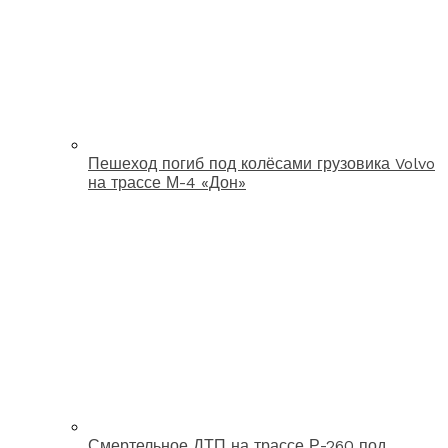
Пешеход погиб под колёсами грузовика Volvo
на трассе М-4 «Дон»
Смертельное ДТП на трассе Р-260 под