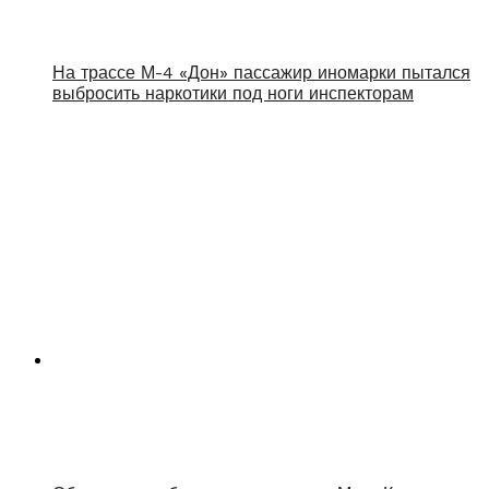
На трассе М-4 «Дон» пассажир иномарки пытался
выбросить наркотики под ноги инспекторам