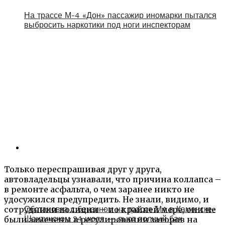
На трассе М-4 «Дон» пассажир иномарки пытался
выбросить наркотики под ноги инспекторам
Только переспрашивая друг у друга,
автовладельцы узнавали, что причина коллапса –
в ремонте асфальта, о чем заранее никто не
удосужился предупредить. Не знали, видимо, и
сотрудники полиции – по крайней мере, они не
Обстановка с бензином на трассе М4 в Каменске-
Шахтинском 24 июля — льют полный бак
были замечены в регулировании заторов на