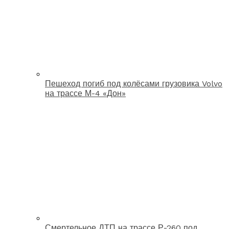
Пешеход погиб под колёсами грузовика Volvo
на трассе М-4 «Дон»
Смертельное ДТП на трассе Р-260 под