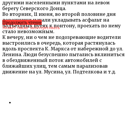
другими населенными пунктами на левом
берегу Северского Донца.
Во вторник, 11 июня, во второй половине дня
дорожники начали укладывать асфальт на
Продолжить чтение
подъездных путях к понтону, проехать по нему
Может также заинтересовать
стало невозможным.
К вечеру, ни о чем не подозревающие водители
выстроились в очередь, которая растянулась
вдоль проспекта К. Маркса от набережной до ул.
Ленина. Люди безуспешно пытались вклиниться
в обездвиженный поток автомобилей с
ближайших улиц, тем самым парализовав
движение на ул. Мусина, ул. Подтелкова и т.д.