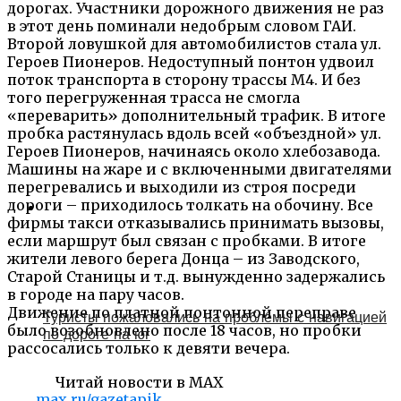
дорогах. Участники дорожного движения не раз
в этот день поминали недобрым словом ГАИ.
Второй ловушкой для автомобилистов стала ул.
Героев Пионеров. Недоступный понтон удвоил
поток транспорта в сторону трассы М4. И без
того перегруженная трасса не смогла
«переварить» дополнительный трафик. В итоге
пробка растянулась вдоль всей «объездной» ул.
Героев Пионеров, начинаясь около хлебозавода.
Машины на жаре и с включенными двигателями
перегревались и выходили из строя посреди
дороги – приходилось толкать на обочину. Все
фирмы такси отказывались принимать вызовы,
если маршрут был связан с пробками. В итоге
жители левого берега Донца – из Заводского,
Старой Станицы и т.д. вынужденно задержались
в городе на пару часов.
Движение по платной понтонной переправе
Туристы пожаловались на проблемы с навигацией
было возобновлено после 18 часов, но пробки
по дороге на юг
рассосались только к девяти вечера.
Читай новости в MAX
max.ru/gazetapik