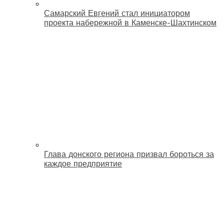
Самарский Евгений стал инициатором
проекта набережной в Каменске-Шахтинском
Глава донского региона призвал бороться за
каждое предприятие