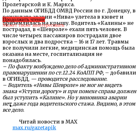
Пролетарской и К. Маркса.
По данным ОГИБДД ОМВД России по г. Донецку, в
результате аварии «Нива» улетела в кювет и
Продолжить чтение
приземлилась на крышу. Водитель «Калины» не
Может также заинтересовать
пострадал, в «Шевроле» ехали пять человек. В
числе четырех пассажиров пострадали двое
взрослых и два подростка – 16 и 17 лет. Травмы
все получили легкие, медицинская помощь была
оказана на месте, госпитализация не
понадобилась.
– По факту возбуждено дело об административном
правонарушении по ст.12.24 КоАПП РФ,
– добавили
в ОГИБДД,
— проводится расследование.
– Водитель «Нивы Шевроле» не мог не видеть
знака «Уступи дорогу» и при помехе справа должен
был уступить «Калине». Но у виновника аварии
нет даже года водительского стажа. Видимо, в этом
все дело.
Читай новости в MAX
max.ru/gazetapik