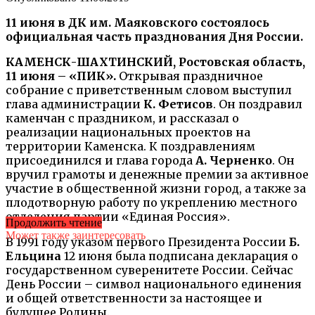
11 июня в ДК им. Маяковского состоялось
официальная часть празднования Дня России.
КАМЕНСК-ШАХТИНСКИЙ, Ростовская область,
11 июня – «ПИК».
Открывая праздничное
собрание с приветственным словом выступил
глава администрации
К. Фетисов
. Он поздравил
каменчан с праздником, и рассказал о
реализации национальных проектов на
территории Каменска. К поздравлениям
присоединился и глава города
А. Черненко
. Он
вручил грамоты и денежные премии за активное
участие в общественной жизни город, а также за
плодотворную работу по укреплению местного
отделения партии «Единая Россия».
Продолжить чтение
Может также заинтересовать
В 1991 году указом первого Президента России
Б.
Ельцина
12 июня была подписана декларация о
государственном суверенитете России. Сейчас
День России – символ национального единения
и общей ответственности за настоящее и
будущее Родины.