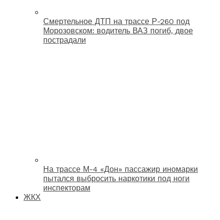
Смертельное ДТП на трассе Р-260 под
Морозовском: водитель ВАЗ погиб, двое
пострадали
На трассе М-4 «Дон» пассажир иномарки
пытался выбросить наркотики под ноги
инспекторам
ЖКХ