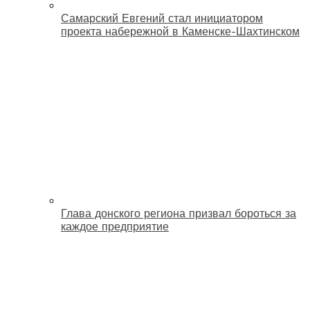
Самарский Евгений стал инициатором
проекта набережной в Каменске-Шахтинском
Глава донского региона призвал бороться за
каждое предприятие