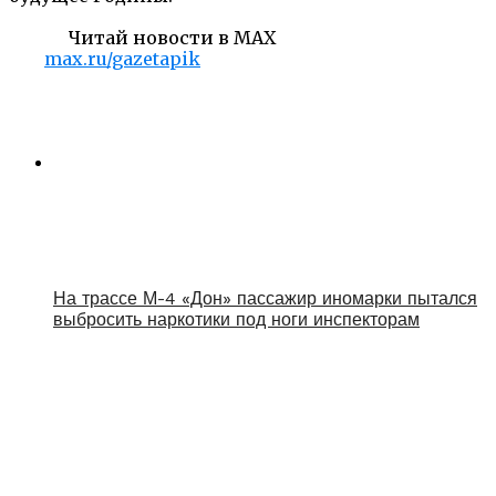
Читай новости в MAX
max.ru/gazetapik
На трассе М-4 «Дон» пассажир иномарки пытался
выбросить наркотики под ноги инспекторам