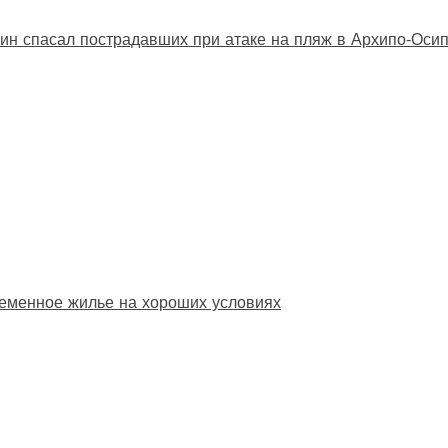
ин спасал пострадавших при атаке на пляж в Архипо‑Оси
еменное жилье на хороших условиях